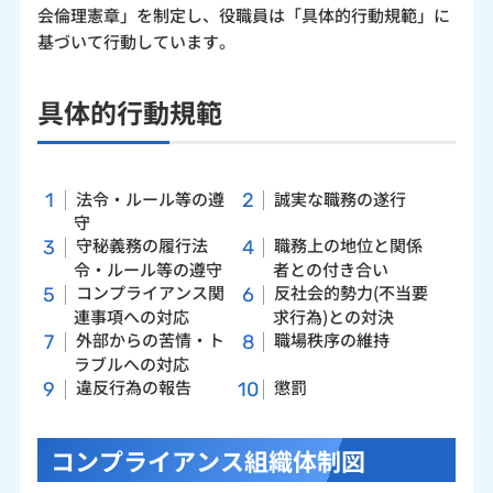
会倫理憲章」を制定し、役職員は「具体的行動規範」に
基づいて行動しています。
具体的行動規範
法令・ルール等の遵
誠実な職務の遂行
守
守秘義務の履行法
職務上の地位と関係
令・ルール等の遵守
者との付き合い
コンプライアンス関
反社会的勢力(不当要
連事項への対応
求行為)との対決
外部からの苦情・ト
職場秩序の維持
ラブルへの対応
違反行為の報告
懲罰
コンプライアンス組織体制図