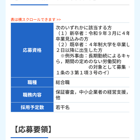
次のいずれかに該当する方
（１）新卒者：令和９年３月に４年制
卒業見込みの方
（２）既卒者：４年制大学を卒業した
応募資格
２日以降に出生した方
※例外事由：長期勤続によるキャリア
ら，期間の定めのない労働契約
の対象として募集（雇用対策
１条の３第１項３号のイ）
職種
総合職
保証審査，中小企業者の経営支援，債
職務内容
他
採用予定数
若干名
【応募要領】