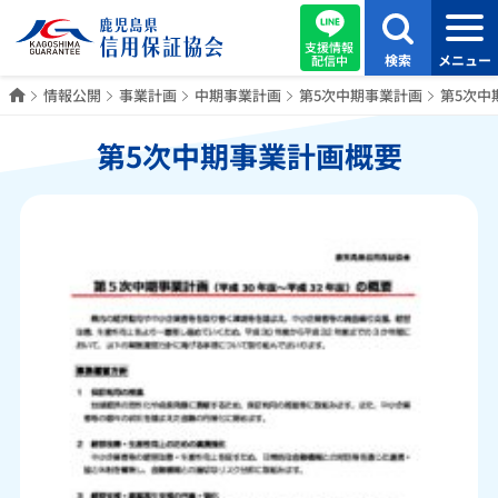
支援情報
検索
メニュー
配信中
ホーム
情報公開
事業計画
中期事業計画
第5次中期事業計画
第5次中
第5次中期事業計画概要