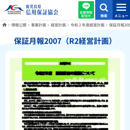
支援情報
検索
メニュー
配信中
ホーム
情報公開
事業計画
経営計画
令和２年度経営計画
保証月報20
保証月報2007（R2経営計画）