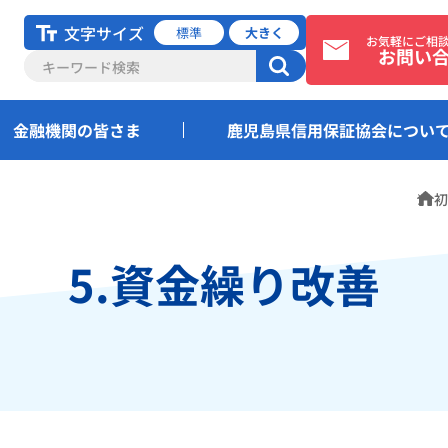
文字サイズ
標準
大きく
お気軽にご相
お問い
金融機関の皆さま
鹿児島県信用保証協会につい
ホ
初
5.資金繰り改善