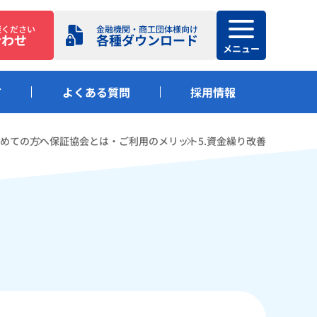
談ください
金融機関・商工団体様向け
合わせ
各種ダウンロード
メニュー
て
よくある質問
採用情報
ーム
めての方へ
保証協会とは・ご利用のメリット
5.資金繰り改善