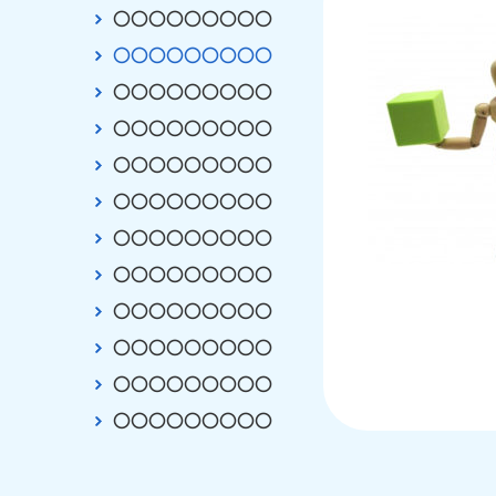
〇〇〇〇〇〇〇〇〇
〇〇〇〇〇〇〇〇〇
〇〇〇〇〇〇〇〇〇
〇〇〇〇〇〇〇〇〇
〇〇〇〇〇〇〇〇〇
〇〇〇〇〇〇〇〇〇
〇〇〇〇〇〇〇〇〇
〇〇〇〇〇〇〇〇〇
〇〇〇〇〇〇〇〇〇
〇〇〇〇〇〇〇〇〇
〇〇〇〇〇〇〇〇〇
〇〇〇〇〇〇〇〇〇