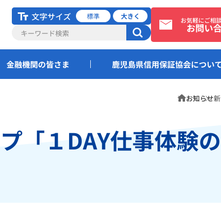
文字サイズ
標準
大きく
お気軽にご相
お問い
金融機関の皆さま
鹿児島県信用保証協会につい
ホーム
お知らせ
新
プ「１DAY仕事体験