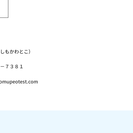
かわとこ）
７３８１
otest.com