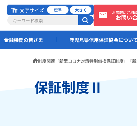
文字サイズ
標準
大きく
お気軽にご相
お問い
金融機関の皆さま
鹿児島県信用保証協会につい
ホーム
制度関連
「新型コロナ対策特別借換保証制度」「新
保証制度Ⅱ