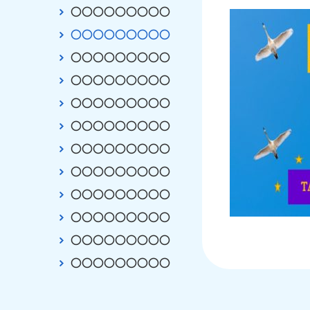
〇〇〇〇〇〇〇〇〇
〇〇〇〇〇〇〇〇〇
〇〇〇〇〇〇〇〇〇
〇〇〇〇〇〇〇〇〇
〇〇〇〇〇〇〇〇〇
〇〇〇〇〇〇〇〇〇
〇〇〇〇〇〇〇〇〇
〇〇〇〇〇〇〇〇〇
〇〇〇〇〇〇〇〇〇
〇〇〇〇〇〇〇〇〇
〇〇〇〇〇〇〇〇〇
〇〇〇〇〇〇〇〇〇