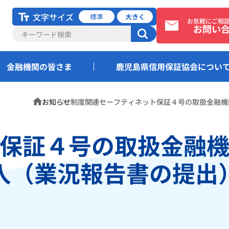
文字サイズ
標準
大きく
お気軽にご相
お問い
金融機関の皆さま
鹿児島県信用保証協会につい
ホーム
お知らせ
制度関連
セーフティネット保証４号の取扱金融機
保証４号の取扱金融
入（業況報告書の提出